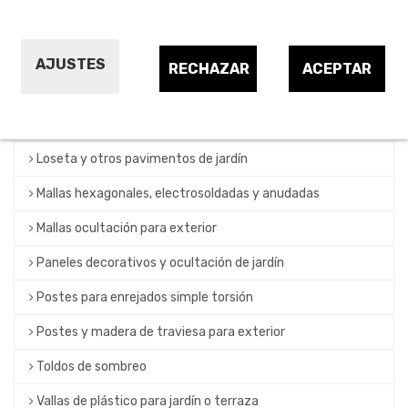
Celosías de jardín o terraza para exterior
Cercados naturales (cañizo, mimbre y brezo)
AJUSTES
RECHAZAR
ACEPTAR
Cercados plásticos de ocultación de jardín
Enrejados simple torsión compactados
Loseta y otros pavimentos de jardín
Mallas hexagonales, electrosoldadas y anudadas
Mallas ocultación para exterior
Paneles decorativos y ocultación de jardín
Postes para enrejados simple torsión
Postes y madera de traviesa para exterior
Toldos de sombreo
Vallas de plástico para jardín o terraza