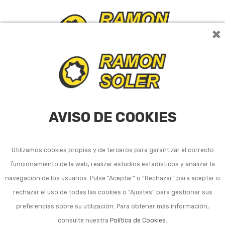
×
0
AVISO DE COOKIES
Utilizamos cookies propias y de terceros para garantizar el correcto
funcionamiento de la web, realizar estudios estadísticos y analizar la
Listado de subcategorías en Cercados, ocultación y
suelo de jardín y terraza:
navegación de los usuarios. Pulse “Aceptar” o “Rechazar” para aceptar o
rechazar el uso de todas las cookies o “Ajustes” para gestionar sus
Alambre y accesorios cercados. Vallas exterior
preferencias sobre su utilización. Para obtener más información,
Borduras para jardín y terraza
consulte nuestra
Política de Cookies
.