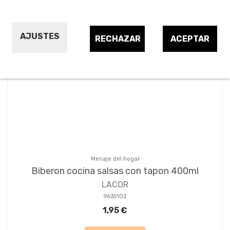
1
2
3
AJUSTES
RECHAZAR
ACEPTAR
Menaje del hogar
Biberon cocina salsas con tapon 400ml
LACOR
9635102
1,95 €