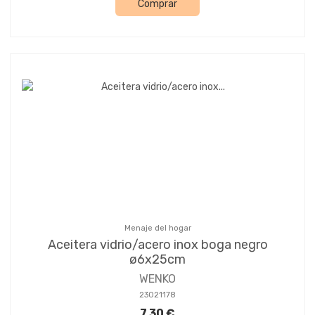
Comprar
Menaje del hogar
Aceitera vidrio/acero inox boga negro
ø6x25cm
WENKO
23021178
7,30 €