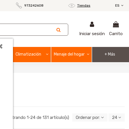
973242608
Tiendas
ES
Iniciar sesión
Carrito
×
Climatización
Menaje del hogar
+ Más
Mostrando 1-24 de 131 artículo(s)
Ordenar por:
24