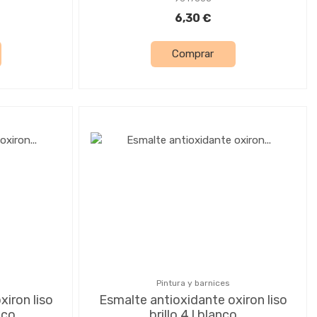
6,30 €
Comprar
Pintura y barnices
iron liso
Esmalte antioxidante oxiron liso
nco
brillo 4 l blanco