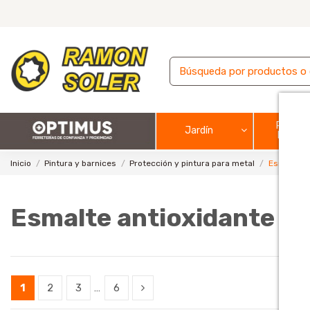
Pintura
Jardín
barnic
Inicio
Pintura y barnices
Protección y pintura para metal
Esmalte an
Esmalte antioxidante pa
1
2
3
…
6