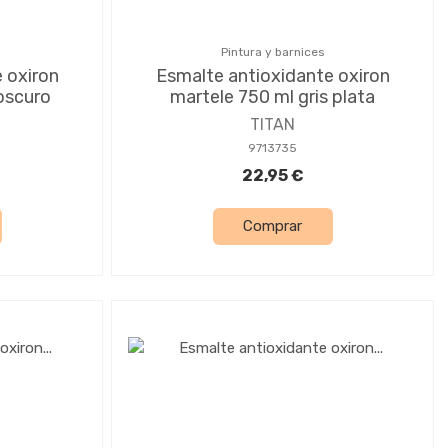
Pintura y barnices
 oxiron
Esmalte antioxidante oxiron
 oscuro
martele 750 ml gris plata
TITAN
9713735
22,95 €
Comprar