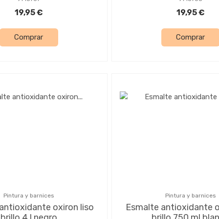
19,95 €
19,95 €
Comprar
Comprar
Pintura y barnices
Pintura y barnices
antioxidante oxiron liso
Esmalte antioxidante ox
brillo 4 l negro
brillo 750 ml bla