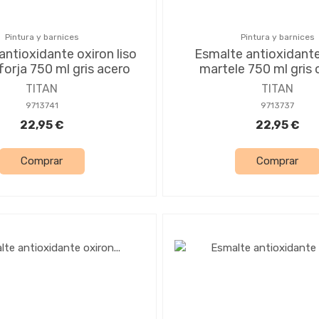
Pintura y barnices
Pintura y barnices
antioxidante oxiron liso
Esmalte antioxidante
forja 750 ml gris acero
martele 750 ml gris
TITAN
TITAN
9713741
9713737
22,95 €
22,95 €
Comprar
Comprar