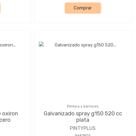
Comprar
Pintura y barnices
 oxiron
Galvanizado spray g150 520 cc
acero
plata
PINTYPLUS
9647805