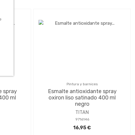
o
e
Pintura y barnices
e spray
Esmalte antioxidante spray
 400 ml
oxiron liso satinado 400 ml
negro
TITAN
9716146
16,95 €