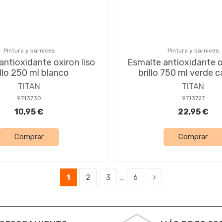
Pintura y barnices
Pintura y barnices
antioxidante oxiron liso
Esmalte antioxidante ox
illo 250 ml blanco
brillo 750 ml verde c
TITAN
TITAN
9713730
9713727
10,95 €
22,95 €
Comprar
Comprar
1
2
3
…
6