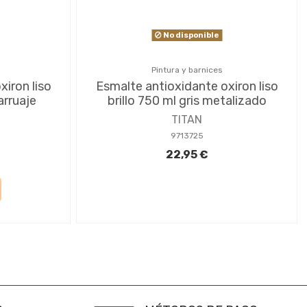
No disponible
Pintura y barnices
iron liso
Esmalte antioxidante oxiron liso
arruaje
brillo 750 ml gris metalizado
TITAN
9713725
22,95 €