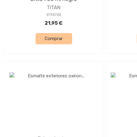
TITAN
9713732
21,95 €
Comprar