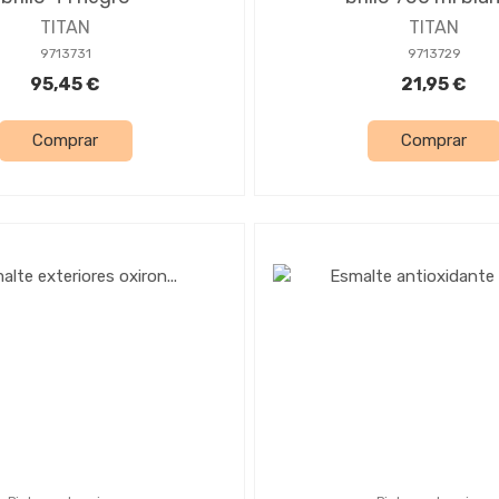
TITAN
TITAN
9713731
9713729
95,45 €
21,95 €
Comprar
Comprar