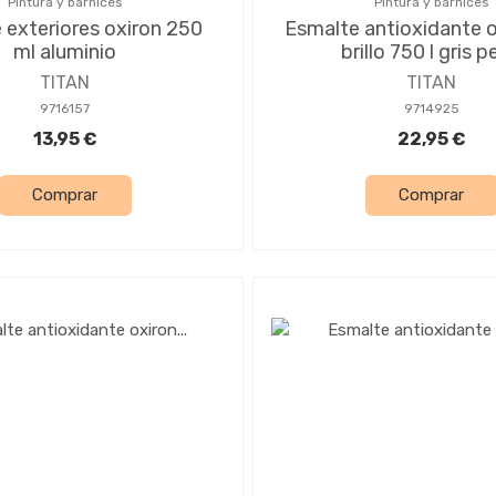
Pintura y barnices
Pintura y barnices
 exteriores oxiron 250
Esmalte antioxidante ox
ml aluminio
brillo 750 l gris p
TITAN
TITAN
9716157
9714925
13,95 €
22,95 €
Comprar
Comprar