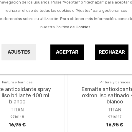
navegación de los usuarios. Pulse “Aceptar” o “Rechazar” para aceptar 
rechazar el uso de todas las cookies o “Ajustes” para gestionar sus
preferencias sobre su utilización. Para obtener más información, consult
nuestra
Política de Cookies
.
AJUSTES
ACEPTAR
RECHAZAR
Pintura y barnices
Pintura y barnices
e antioxidante spray
Esmalte antioxidant
 liso brillante 400 ml
oxiron liso satinado
blanco
blanco
TITAN
TITAN
9716148
9716147
16,95 €
16,95 €