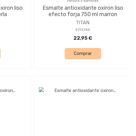
Pintura y barnices
iron liso
Esmalte antioxidante oxiron liso
erla
efecto forja 750 ml marron
TITAN
9713745
22,95 €
Comprar