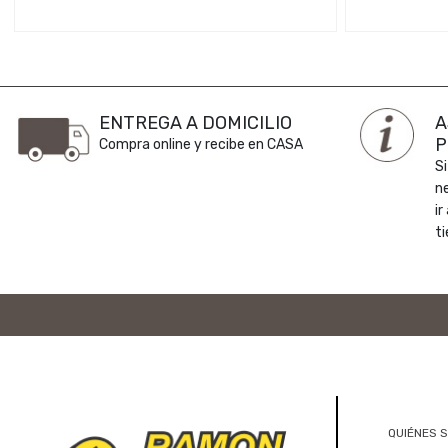
ENTREGA A DOMICILIO
A
P
Compra online y recibe en CASA
Si
n
ir
ti
QUIÉNES 