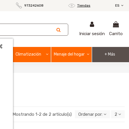
973242608
Tiendas
ES
Iniciar sesión
Carrito
×
Climatización
Menaje del hogar
+ Más
Mostrando 1-2 de 2 artículo(s)
Ordenar por:
2