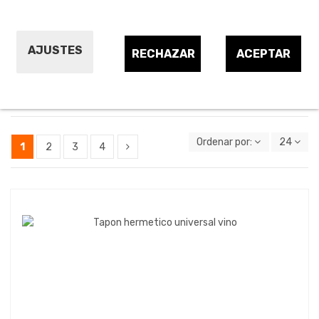
Champañeras, enfriadores y cubiteras
Juego vino, cava y cóctel
AJUSTES
RECHAZAR
ACEPTAR
Vino, cava y cóctel
Ordenar por:
24
1
2
3
4